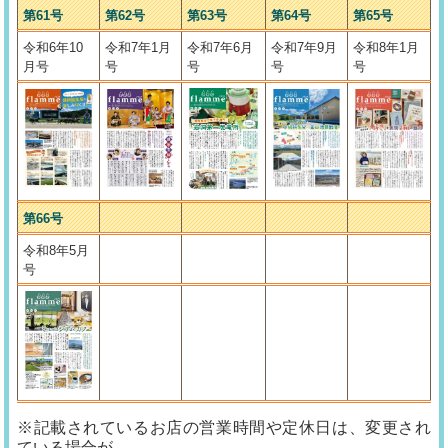
第61号
第62号
第63号
第64号
第65号
令和6年10
令和7年1月
令和7年6月
令和7年9月
令和8年1月
月号
号
号
号
号
第66号
令和8年5月
号
※記載されているお店の営業時間や定休日は、変更され
ている場合が