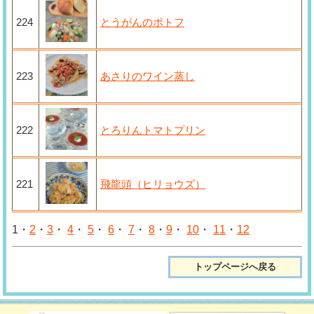
224
とうがんのポトフ
223
あさりのワイン蒸し
222
とろりんトマトプリン
221
飛龍頭（ヒリョウズ）
1・
2
・
3
・
4
・
5
・
6
・
7
・
8
・
9
・
10
・
11
・
12
トップページへ戻る