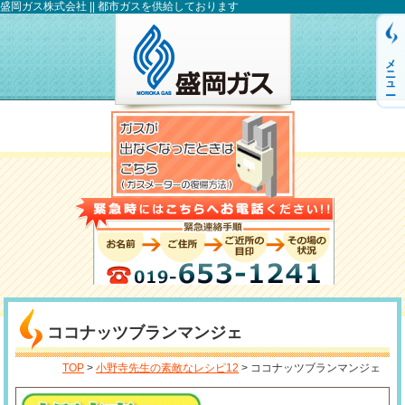
盛岡ガス株式会社 || 都市ガスを供給しております
メニュー
ココナッツブランマンジェ
TOP
>
小野寺先生の素敵なレシピ12
> ココナッツブランマンジェ