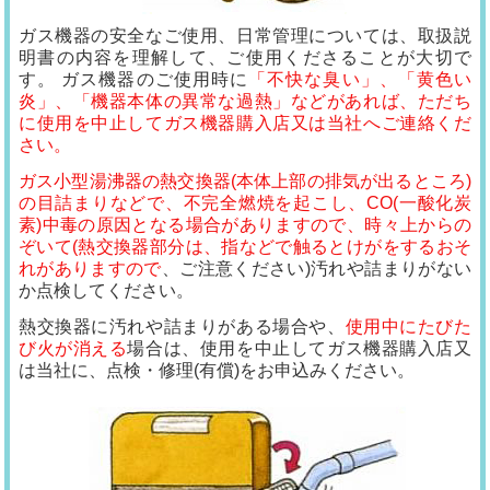
ガス機器の安全なご使用、日常管理については、取扱説
明書の内容を理解して、ご使用くださることが大切で
す。 ガス機器のご使用時に
「不快な臭い」、「黄色い
炎」、「機器本体の異常な過熱」などがあれば、ただち
に使用を中止してガス機器購入店又は当社へご連絡くだ
さい。
ガス小型湯沸器の熱交換器(本体上部の排気が出るところ)
の目詰まりなどで、不完全燃焼を起こし、CO(一酸化炭
素)中毒の原因となる場合がありますので、時々上からの
ぞいて(熱交換器部分は、指などで触るとけがをするおそ
れがありますので
、ご注意ください)汚れや詰まりがない
か点検してください。
熱交換器に汚れや詰まりがある場合や、
使用中にたびた
び火が消える
場合は、使用を中止してガス機器購入店又
は当社に、点検・修理(有償)をお申込みください。