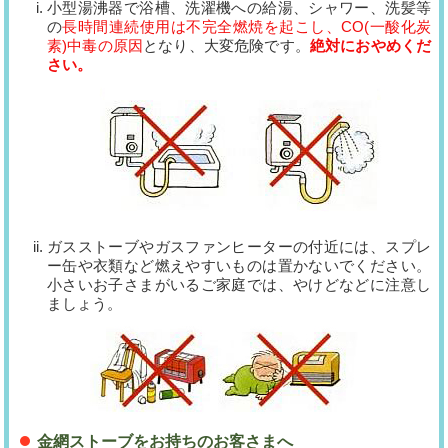
小型湯沸器で浴槽、洗濯機への給湯、シャワー、洗髪等
の
長時間連続使用は不完全燃焼を起こし、CO(一酸化炭
素)中毒の原因
となり、大変危険です。
絶対におやめくだ
さい。
ガスストーブやガスファンヒーターの付近には、スプレ
ー缶や衣類など燃えやすいものは置かないでください。
小さいお子さまがいるご家庭では、やけどなどに注意し
ましょう。
金網ストーブをお持ちのお客さまへ