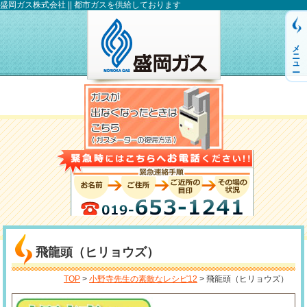
盛岡ガス株式会社 || 都市ガスを供給しております
メニュー
飛龍頭（ヒリョウズ）
TOP
>
小野寺先生の素敵なレシピ12
> 飛龍頭（ヒリョウズ）