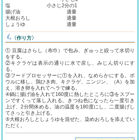
塩 小さじ2分の1
揚げ油 適量
大根おろし 適量
しょうゆ 適量
〈作り方〉
① 豆腐はさらし（布巾）で包み、ぎゅっと絞って水切り
をする。
②キクラゲは表示の通りに水で戻し、みじん切りにす
る。
③フードプロセッサーに①を入れ、なめらかにする。ボ
ウルに移し、鶏ひき肉、キクラゲ、ニンジン、（A）を加
え、溶き卵を入れてヘラで練る。
④鍋に揚げ油を入れて160度に熱したところに③をスプー
ンですくって落し入れる。きつね色になったら一度引き
上げ、2分間休める。油の温度を180度にし、二度揚げし
てさっと引き上げる。
⑤大根おろしとしょうゆを混ぜた、染めおろしを添えてい
ただく。