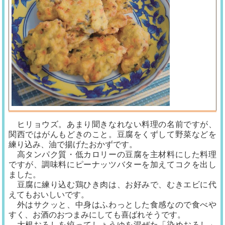
ヒリョウズ。あまり聞きなれない料理の名前ですが、
関西ではがんもどきのこと。豆腐をくずして野菜などを
練り込み、油で揚げたおかずです。
高タンパク質・低カロリーの豆腐を主材料にした料理
ですが、調味料にピーナッツバターを加えてコクを出し
ました。
豆腐に練り込む鶏ひき肉は、お好みで、むきエビに代
えてもおいしいです。
外はサクッと、中身はふわっとした食感なので食べや
すく、お酒のおつまみにしても喜ばれそうです。
大根おろしを絞ってしょうゆを混ぜた「染めおろし」