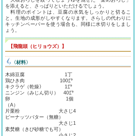
を添えると、さっぱりといただけるでしょう。
料理のポイントは、豆腐の水気をしっかりと切るこ
と。生地の成形がしやすくなります。さらしの代わりに
キッチンペーパーを使う場合も、同様に水切りをしまし
ょう。
【飛龍頭（ヒリョウズ）】
〈材料〉
木綿豆腐 1丁
鶏ひき肉 100㌘
キクラゲ（乾燥） 1㌘
ニンジン（みじん切り） 40㌘
卵 1個
（A）
片栗粉 大さじ4
ピーナッツバター（無糖）
大さじ1
素焚糖（きび砂糖でも可）
小さじ2