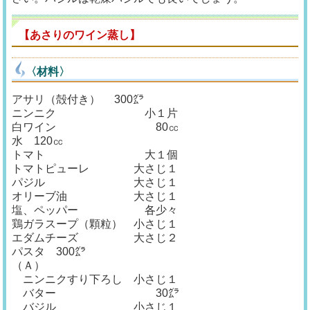
【あさりのワイン蒸し】
〈材料〉
アサリ（殻付き） 300㌘
ニンニク 小１片
白ワイン 80㏄
水 120㏄
トマト 大１個
トマトピューレ 大さじ１
パジル 大さじ１
オリーブ油 大さじ１
塩、ペッパー 各少々
鶏ガラスープ（顆粒） 小さじ１
エダムチーズ 大さじ２
パスタ 300㌘
（Ａ）
ニンニクすり下ろし 小さじ１
バター 30㌘
バジル 小さじ１