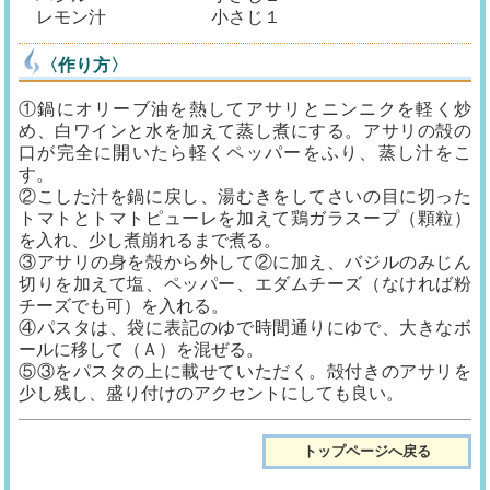
レモン汁 小さじ１
〈作り方〉
①鍋にオリーブ油を熱してアサリとニンニクを軽く炒
め、白ワインと水を加えて蒸し煮にする。アサリの殻の
口が完全に開いたら軽くペッパーをふり、蒸し汁をこ
す。
②こした汁を鍋に戻し、湯むきをしてさいの目に切った
トマトとトマトピューレを加えて鶏ガラスープ（顆粒）
を入れ、少し煮崩れるまで煮る。
③アサリの身を殻から外して②に加え、バジルのみじん
切りを加えて塩、ペッパー、エダムチーズ（なければ粉
チーズでも可）を入れる。
④パスタは、袋に表記のゆで時間通りにゆで、大きなボ
ールに移して（Ａ）を混ぜる。
⑤③をパスタの上に載せていただく。殻付きのアサリを
少し残し、盛り付けのアクセントにしても良い。
トップページへ戻る