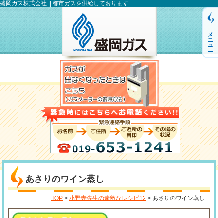
盛岡ガス株式会社 || 都市ガスを供給しております
メニュー
あさりのワイン蒸し
TOP
>
小野寺先生の素敵なレシピ12
> あさりのワイン蒸し