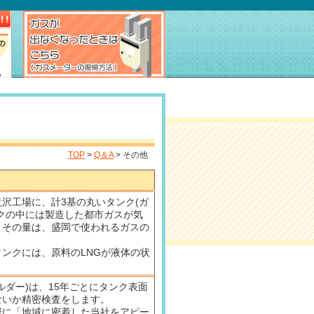
TOP
>
Q＆A
> その他
沢工場に、計3基の丸いタンク(ガ
クの中には製造した都市ガスが気
。その量は、盛岡で使われるガスの
ンクには、原料のLNGが液体の状
ルダー)は、15年ごとにタンク表面
ないか精密検査をします。
際に「地域に密着した当社をアピー