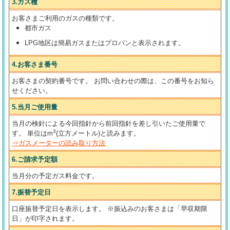
3.ガス種
お客さまご利用のガスの種類です。
都市ガス
LPG地区は簡易ガスまたはプロパンと表示されます。
4.お客さま番号
お客さまの契約番号です。
お問い合わせの際は、この番号をお知ら
せください。
5.当月ご使用量
当月の検針による今回指針から前回指針を差し引いたご使用量で
3
す。
単位はm
(立方メートル)と読みます。
⇒ガスメーターの読み取り方法
6.ご請求予定額
当月分の予定ガス料金です。
7.振替予定日
口座振替予定日を表示します。
※振込みのお客さまは「早収期限
日」が印字されます。