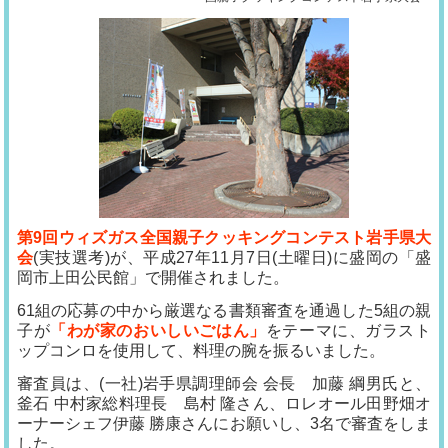
第9回ウィズガス全国親子クッキングコンテスト岩手県大
会
(実技選考)が、平成27年11月7日(土曜日)に盛岡の「盛
岡市上田公民館」で開催されました。
61組の応募の中から厳選なる書類審査を通過した5組の親
子が
「わが家のおいしいごはん」
をテーマに、ガラスト
ップコンロを使用して、料理の腕を振るいました。
審査員は、(一社)岩手県調理師会 会長 加藤 綱男氏と、
釜石 中村家総料理長 島村 隆さん、ロレオール田野畑オ
ーナーシェフ伊藤 勝康さんにお願いし、3名で審査をしま
した。