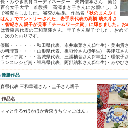
理長・みやぎ食育コーディネーター 矢内信孝さん、仙台
白百合女子大学 准教授 高澤まき子さんにお願いし、3
名で審査をしました。 審査の結果、作品名
「秋のまんぷく
ごはん」でエントリーされた、岩手県代表の髙橋
璃久斗さ
ん
・
智紀さん
親子が見事「チームワーク賞」に輝きました。お
リは青森県代表の三和華蓮さん、圭子さん親子でした。おめで
は、次のとおりです。
準優勝・・・・・・秋田県代表、永井幸菜さん(3年生)・美由貴
炎の料理賞・・・・山形県代表、板垣怜さん(6年生)・美津江さ
アイディア賞・・・宮城県代表、三浦柚音さん(2年生)・理依子
バランスレシピ賞・福島県代表、阿部結和さん(5年生)・みやび
優勝作品
青森県代表 三和華蓮さん・圭子さん親子
作品名
「ママと作る♥ほかほか青森うちウマごはん」