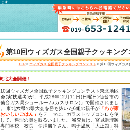
ります
第10回ウィズガス全国親子クッキング
TOP
>
ウィズガス 全国親子クッキングコンテスト
> 第10回ウィズガ
東北大会開催！
第10回ウィズガス全国親子クッキングコンテスト東北地区
会(実技選考)が、平成28年12月11日(日曜日)仙台市の
「仙台ガス局ショールーム(ガスサロン)」で開催されまし
た。 東北六県の県大会を勝ち抜いた6組の親子が
「わが家
のおいしいごはん」
をテーマに、ガラストップコンロを使
用して、料理の腕を振るいました。 審査員は、宮城調理製
菓専門学校 校長 伊澤勝平さん、鳴子温泉「大正館」料