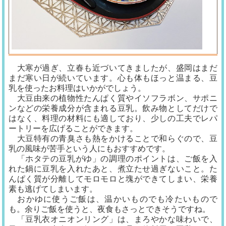
大寒が過ぎ、立春も近づいてきましたが、盛岡はまだ
まだ寒い日が続いています。心も体もほっと温まる、豆
乳を使ったお料理はいかがでしょう。
大豆由来の植物性たんぱく質やイソフラボン、サポニ
ンなどの栄養成分が含まれる豆乳。飲み物としてだけで
はなく、料理の材料にも適しており、少しの工夫でレパ
ートリーを広げることができます。
大豆特有の青臭さも熱をかけることで和らぐので、豆
乳の風味が苦手という人にもおすすめです。
「ホタテの豆乳がゆ」の調理のポイントは、ご飯を入
れた鍋に豆乳を入れたあと、煮立たせ過ぎないこと。た
んぱく質が分離してモロモロと塊ができてしまい、栄養
素も逃げてしまいます。
おかゆに使うご飯は、温かいものでも冷たいもので
も。余りご飯を使うと、夜食もさっとできそうですね。
「豆乳衣オニオンリング」は、まろやかな味わいで、