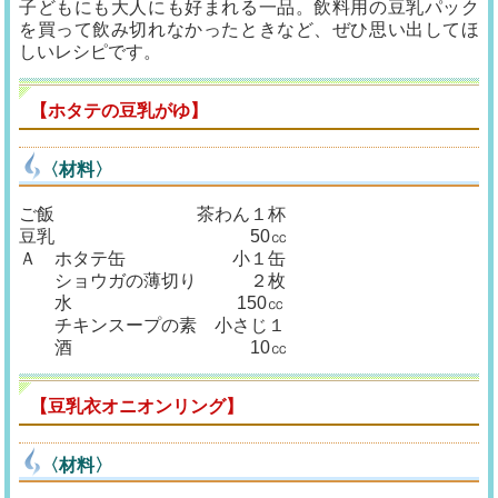
子どもにも大人にも好まれる一品。飲料用の豆乳パック
を買って飲み切れなかったときなど、ぜひ思い出してほ
しいレシピです。
【ホタテの豆乳がゆ】
〈材料〉
ご飯 茶わん１杯
豆乳 50㏄
Ａ ホタテ缶 小１缶
ショウガの薄切り ２枚
水 150㏄
チキンスープの素 小さじ１
酒 10㏄
【豆乳衣オニオンリング】
〈材料〉