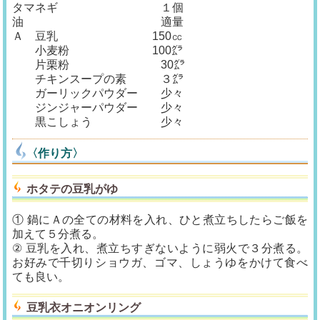
タマネギ １個
油 適量
Ａ 豆乳 150㏄
小麦粉 100㌘
片栗粉 30㌘
チキンスープの素 ３㌘
ガーリックパウダー 少々
ジンジャーパウダー 少々
黒こしょう 少々
〈作り方〉
ホタテの豆乳がゆ
① 鍋にＡの全ての材料を入れ、ひと煮立ちしたらご飯を
加えて５分煮る。
② 豆乳を入れ、煮立ちすぎないように弱火で３分煮る。
お好みで千切りショウガ、ゴマ、しょうゆをかけて食べ
ても良い。
豆乳衣オニオンリング