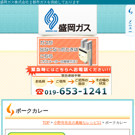
盛岡ガス株式会社 || 都市ガスを供給しております
メニュー
ポークカレー
TOP
>
小野寺先生の素敵なレシピ11
> ポークカレー