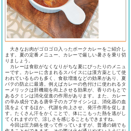
大きなお肉がゴロゴロ入ったポークカレーをご紹介し
ます。夏の定番メニュー、カレーで厳しい暑さを乗り切
りましょう。
カレーは食欲がなくなりがちな夏にぴったりのメニュ
ーです。カレーに含まれるスパイスには漢方薬として使
われているものも多く、食欲増進などの効果があり、夏
バテの防止に最適。例えばカレーの色付けに使われるタ
ーメリックは肝機能を向上させる効果が、香りのもとで
あるクミンは消化促進の作用があります。また、カレー
の辛み成分である唐辛子のカプサイシンは、消化器の血
流をよくするほか、代謝を向上させ、発汗作用を促しま
す。たくさん汗をかくことで、体にこもった熱を逃がし
てくれますので、涼しさを感じることもできますね。
今回は圧力鍋を使って作っていますが、普通の鍋でも
作ることができます。その際は火が通りやすいようにお