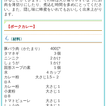
肉を薄切りにしたり、煮込む時間を多めにとってくださ
い。また、隠し味に蜂蜜をいれてもおいしく出来上がり
ます。
【ポークカレー】
〈材料〉
豚バラ肉（かたまり） 400㌘
タマネギ ３個
ニンニク ２かけ
しょうが １かけ
固形スープの素 １個
水 ４カップ
カレー粉 大さじ1.5～２
◎Ａ
カレー粉 大さじ１
小麦粉 大さじ１
◎Ｂ
トマトピューレ 大さじ１
しょうゆ 大さじ１