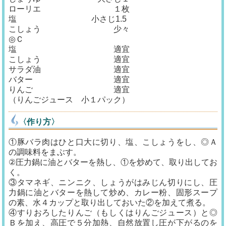
ローリエ １枚
塩 小さじ1.5
こしょう 少々
◎Ｃ
塩 適宜
こしょう 適宜
サラダ油 適宜
バター 適宜
りんご 適宜
（りんごジュース 小１パック）
〈作り方〉
①豚バラ肉はひと口大に切り、塩、こしょうをし、◎Ａ
の調味料をまぶす。
②圧力鍋に油とバターを熱し、①を炒めて、取り出してお
く。
③タマネギ、ニンニク、しょうがはみじん切りにし、圧
力鍋に油とバターを熱して炒め、カレー粉、固形スープ
の素、水４カップと取り出しておいた②を加えて煮る。
④すりおろしたりんご（もしくはりんごジュース）と◎
Ｂを加え、高圧で５分加熱、自然放置し圧が下がるのを