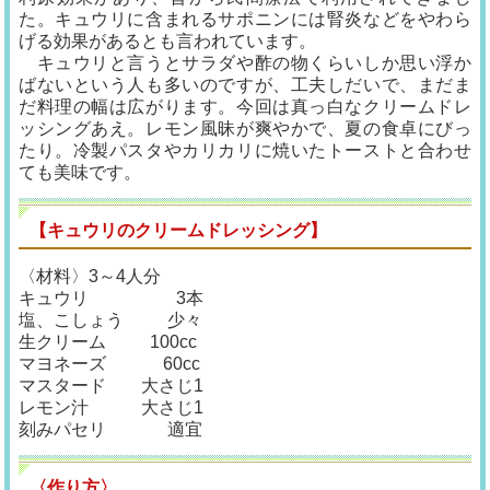
た。キュウリに含まれるサポニンには腎炎などをやわら
げる効果があるとも言われています。
キュウリと言うとサラダや酢の物くらいしか思い浮か
ばないという人も多いのですが、工夫しだいで、まだま
だ料理の幅は広がります。今回は真っ白なクリームドレ
ッシングあえ。レモン風昧が爽やかで、夏の食卓にびっ
たり。冷製パスタやカリカリに焼いたトーストと合わせ
ても美味です。
【キュウリのクリームドレッシング】
〈材料〉3～4人分
キュウリ 3本
塩、こしょう 少々
生クリーム 100cc
マヨネーズ 60cc
マスタード 大さじ1
レモン汁 大さじ1
刻みパセリ 適宜
〈作り方〉