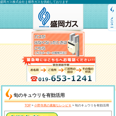
盛岡ガス株式会社 || 都市ガスを供給しております
メニュー
旬のキュウリを有効活用
TOP
>
小野寺惠の素敵なレシピ６
> 旬のキュウリを有効活用