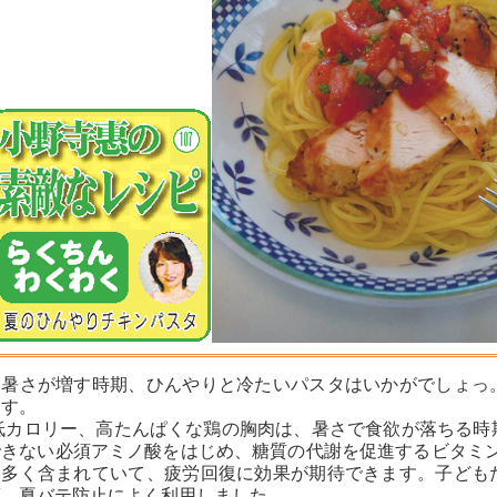
暑さが増す時期、ひんやりと冷たいパスタはいかがでしょっ
ます。
低カロリー、高たんぱくな鶏の胸肉は、暑さで食欲が落ちる時
できない必須アミノ酸をはじめ、糖質の代謝を促進するビタミン
も多く含まれていて、疲労回復に効果が期待できます。子ども
頃、夏バテ防止によく利用しました。