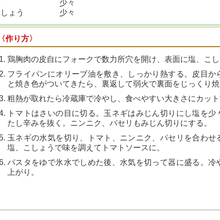
塩 少々
こしょう 少々
〈作り方〉
鶏胸肉の皮自にフォークで数力所穴を開け、表面に塩、こし
フライパンにオリーブ油を敷き、しっかり熱する。皮目か
と焼き色がついてきたら、裏返して弱火で裏面をじっくり焼
粗熱が取れたら冷蔵庫で冷やし、食べやすい大きさにカット
トマトはさいの目に切る。玉ネギはみじん切りにし塩を少
たし辛みを抜く。ニンニク、パセリもみじん切りにする。
玉ネギの水気を切り、トマト、ニンニク、パセリを合わせ
塩、こしょうで味を調えてトマトソースに。
パスタをゆで氷水でしめた後、水気を切って器に盛る。冷
上がり。