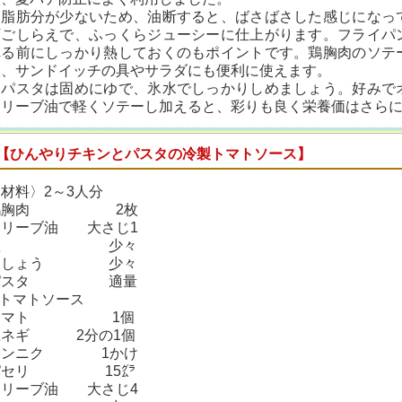
脂肪分が少ないため、油断すると、ばさばさした感じになっ
下ごしらえで、ふっくらジューシーに仕上がります。フライパ
れる前にしっかり熱しておくのもポイントです。鶏胸肉のソテ
と、サンドイッチの具やサラダにも便利に使えます。
パスタは固めにゆで、氷水でしっかりしめましょう。好みで
オリーブ油で軽くソテーし加えると、彩りも良く栄養価はさら
【ひんやりチキンとパスタの冷製トマトソース】
材料〉2～3人分
鶏胸肉 2枚
オリーブ油 大さじ1
塩 少々
こしょう 少々
パスタ 適量
※トマトソース
トマト 1個
玉ネギ 2分の1個
ニンニク 1かけ
パセリ 15㌘
オリーブ油 大さじ4