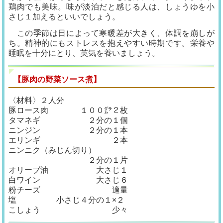
鶏肉でも美味。味が淡泊だと感じる人は、しょうゆを小
さじ１加えるといいでしょう。
この季節は日によって寒暖差が大きく、体調を崩しが
ち。精神的にもストレスを抱えやすい時期です。栄養や
睡眠を十分にとり、英気を養いましょう。
【豚肉の野菜ソース煮】
〈材料〉２人分
豚ロース肉 １００㌘２枚
タマネギ ２分の１個
ニンジン ２分の１本
エリンギ ２本
ニンニク（みじん切り）
２分の１片
オリーブ油 大さじ１
白ワイン 大さじ６
粉チーズ 適量
塩 小さじ４分の１×２
こしょう 少々