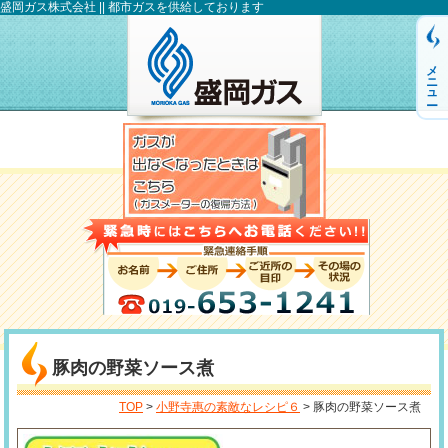
盛岡ガス株式会社 || 都市ガスを供給しております
メニュー
豚肉の野菜ソース煮
TOP
>
小野寺惠の素敵なレシピ６
> 豚肉の野菜ソース煮