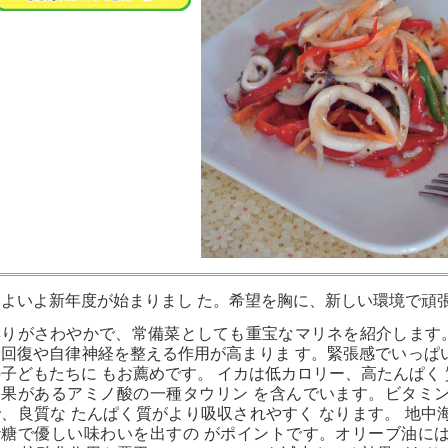
いよいよ新年度が始まりまし た。希望を胸に、新しい環境で頑
彩りがさわやかで、常備菜としても重宝なマリネを紹介します
労回復や自律神経を整える作用が高まりま す。緊張感でいっぱ
の子どもたちに もお薦めです。 イカは低カロリー、高たんぱく
効果があるアミノ酸の一種タウリン を含んでいます。ビタミン
で、良質な たんぱく質がより吸収されやすく なります。 地中
砂糖で優しい味わいを出すの がポイントです。オリーブ油には