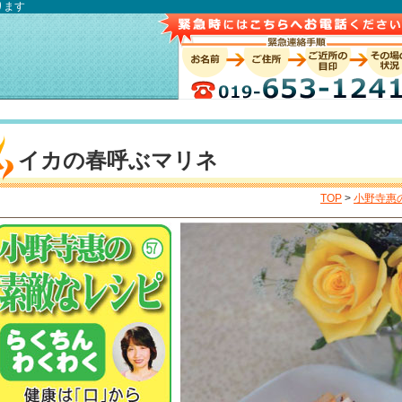
ります
イカの春呼ぶマリネ
TOP
>
小野寺惠