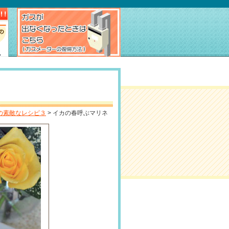
の素敵なレシピ３
> イカの春呼ぶマリネ