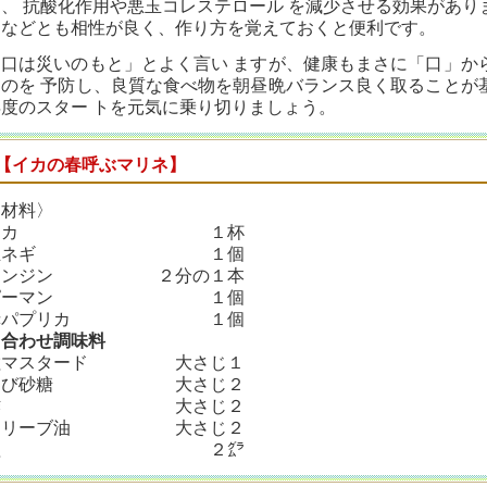
て、 抗酸化作用や悪玉コレステロール を減少させる効果があり
メなどとも相性が良く、作り方を覚えておくと便利です。
「口は災いのもと」とよく言い ますが、健康もまさに「口」か
るのを 予防し、良質な食べ物を朝昼晩バランス良く取ることが
年度のスター トを元気に乗り切りましょう。
【イカの春呼ぶマリネ】
〈材料〉
イカ １杯
玉ネギ １個
ニンジン ２分の１本
ピーマン １個
赤パプリカ １個
※合わせ調味料
粒マスタード 大さじ１
きび砂糖 大さじ２
酢 大さじ２
オリーブ油 大さじ２
塩 ２㌘