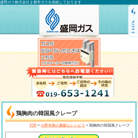
盛岡ガス株式会社 || 都市ガスを供給しております
メニュー
鶏胸肉の韓国風クレープ
TOP
>
小野寺惠の素敵なレシピ３
> 鶏胸肉の韓国風クレープ