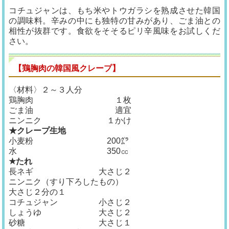
コチュジャンは、もち米やトウガラシを熟成させた韓国
の調味料。辛みの中にも独特の甘みがあり、ごま油との
相性が抜群です。食欲をそそるピリ辛風味をお試しくだ
さい。
【鶏胸肉の韓国風クレープ】
〈材料〉２～３人分
鶏胸肉 １枚
ごま油 適宜
ニンニク １かけ
★クレープ生地
小麦粉 200㌘
水 350㏄
★たれ
長ネギ 大さじ２
ニンニク（すり下ろしたもの）
大さじ２分の１
コチュジャン 小さじ２
しょうゆ 大さじ２
砂糖 大さじ１