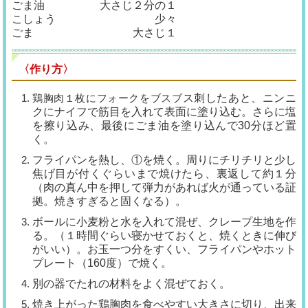
ごま油 大さじ２分の１
こしょう 少々
ごま 大さじ１
〈作り方〉
鶏胸肉１枚にフォークをブスブ
ス刺したあと、ニンニ
クにナイフ
で筋目を入れて表面に塗り込む。
さらに塩
を擦り込み、最後にごま
油を塗り込んで30分ほど置
く。
フライパンを熱し、①を焼く。
周りにチリチリと少し
焦げ目が付
くぐらいまで焼けたら、裏返して
約１分
（肉の真ん中を押して弾力
があれば火が通っている証
拠。焼
きすぎると固くなる）。
ボールに小麦粉と水を入れて混
ぜ、クレープ生地を作
る。（１時間
ぐらい寝かせておくと、焼くとき
に伸び
がいい）。お玉一つ分をすく
い、フライパンやホット
プレート
（160度）で焼く。
別の器でたれの材料をよく混ぜ
ておく。
焼き上がった鶏胸肉を食べやす
い大きさに切り、出来