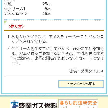
牛乳 25㏄
生クリーム1 5㏄
ガムシロップ 15㏄
〈作り方〉
氷を入れたグラスに、アイステ
ィーベースとガムシロ
ップを入れ
て混ぜる。
生クリームを半立てにして浮か
べ、静かに牛乳を加え
る。ガムジ
ロップを加えないときは、牛乳を
先に注ぎ
下に沈める。比重の関係
できれいなゼパレートになり
ます。
提供：盛岡タイムス
トップページへ戻る