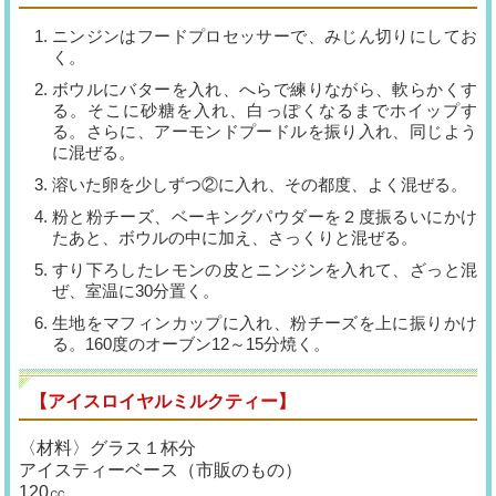
ニンジンはフードプロセッサーで、みじん切りにしてお
く。
ボウルにバターを入れ、へらで練りながら、軟らかくす
る。そこに砂糖を入れ、白っぽくなるまでホイップす
る。さらに、アーモンドプードルを振り入れ、同じよう
に混ぜる。
溶いた卵を少しずつ②に入れ、その都度、よく混ぜる。
粉と粉チーズ、ベーキングパウダーを２度振るいにかけ
たあと、ボウルの中に加え、さっくりと混ぜる。
すり下ろしたレモンの皮とニンジンを入れて、ざっと混
ぜ、室温に30分置く。
生地をマフィンカップに入れ、粉チーズを上に振りかけ
る。160度のオーブン12～15分焼く。
【アイスロイヤルミルクティー】
〈材料〉グラス１杯分
アイスティーベース（市販のもの）
120㏄