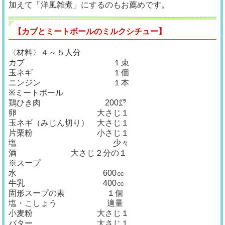
加えて「洋風雑煮」にするのもお薦めです。
【カブとミートボールのミルクシチュー】
〈材料〉４～５人分
カブ １束
玉ネギ １個
ニンジン １本
※ミートボール
鶏ひき肉 200㌘
卵 大さじ１
玉ネギ（みじん切り） 大さじ１
片栗粉 小さじ１
塩 少々
酒 大さじ２分の１
※スープ
水 600㏄
牛乳 400㏄
固形スープの素 １個
塩・こしょう 適量
小麦粉 大さじ１
バター 大さじ１