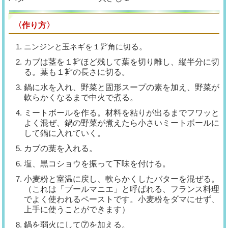
〈作り方〉
ニンジンと玉ネギを１㌢角に切
る。
カブは茎を１㌢ほど残して葉を
切り離し、縦半分に切
る。葉も１
㌢の長さに切る。
鍋に水を入れ、野菜と固形スー
プの素を加え、野菜が
軟らかくな
るまで中火で煮る。
ミートボールを作る。材料を粘
りが出るまでフワッと
よく混ぜ、
鍋の野菜が煮えたら小さいミート
ボールに
して鍋に入れていく。
カブの葉を入れる。
塩、黒コショウを振って下味を
付ける。
小麦粉と室温に戻し、軟らかく
したバターを混ぜる。
（これは「ブールマニエ」と呼
ばれる、フランス料理
でよく使わ
れるペーストです。小麦粉をダマ
にせず、
上手に使うことができま
す）
鍋を弱火にして⑦を加える。