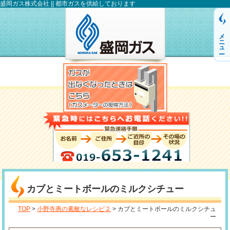
盛岡ガス株式会社 || 都市ガスを供給しております
メニュー
カブとミートボールのミルクシチュー
TOP
>
小野寺惠の素敵なレシピ２
> カブとミートボールのミルクシチュ
ー