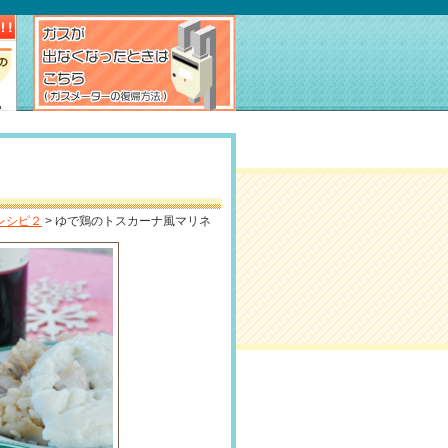
レシピ２
> ゆで鶏のトスカーナ風マリネ