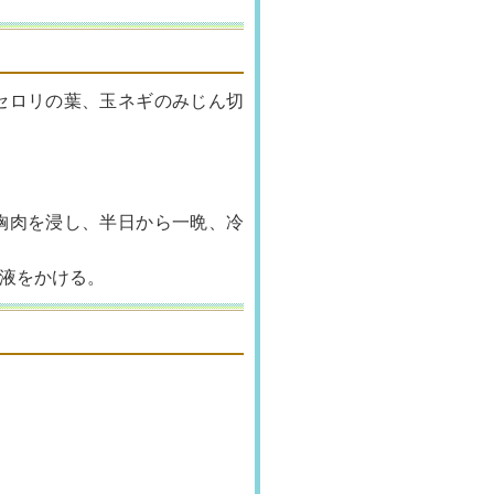
セロリ
の葉、玉ネギのみじん切
胸肉を
浸し、半日から一晩、冷
液を
かける。