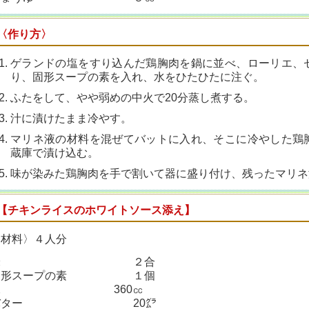
〈作り方〉
ゲランドの塩をすり込んだ鶏胸
肉を鍋に並べ、ローリエ、
り、固形
スープの素を入れ、水をひたひた
に注ぐ。
ふたをして、やや弱めの中火で
20分蒸し煮する。
汁に漬けたまま冷やす。
マリネ液の材料を混ぜてバット
に入れ、そこに冷やした鶏
蔵庫で漬
け込む。
味が染みた鶏胸肉を手で割いて
器に盛り付け、残ったマリネ
【チキンライスのホワイトソース添え】
〈材料〉４人分
米 ２合
固形スープの素 １個
水 360㏄
バター 20㌘