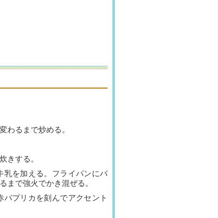
変わ
るまで炒める。
炊
きする。
牛乳を
加える。フライパンにバ
るまで強火でか
き混ぜる。
赤パプリカを刻んでアクセント