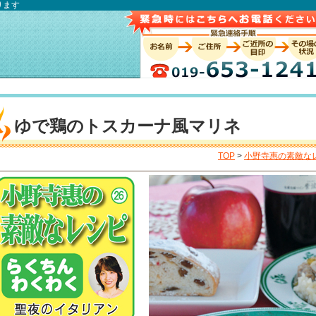
ります
ゆで鶏のトスカーナ風マリネ
TOP
>
小野寺惠の素敵な