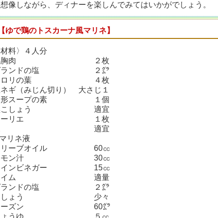
を想像しながら、ディナーを楽しんでみてはいかがでしょう。
【ゆで鶏のトスカーナ風マリネ】
〈材料〉４人分
鶏胸肉 ２枚
ゲランドの塩 ２㌘
セロリの葉 ４枚
玉ネギ（みじん切り） 大さじ１
固形スープの素 １個
黒こしょう 適宜
ローリエ １枚
水 適宜
※マリネ液
オリーブオイル 60㏄
レモン汁 30㏄
ワインビネガー 15㏄
タイム 適量
ゲランドの塩 ２㌘
こしょう 少々
レーズン 60㌘
しょうゆ ５㏄