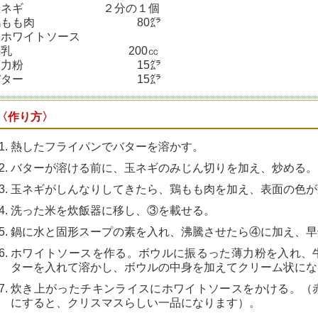
玉ネギ ２分の１個
鶏もも肉 80㌘
※ホワイトソース
牛乳 200㏄
薄力粉 15㌘
バター 15㌘
〈作り方〉
熱したフライパンでバターを溶
かす。
バターが溶ける前に、玉ネギの
みじん切りを加え、炒める。
玉ネギがしんなりしてきたら、
鶏もも肉を加え、表面の色が
洗った米を炊飯器に移し、③を
載せる。
鍋に水と固形スープの素を入
れ、沸騰させたら④に加え、早
ホワイトソースを作る。ボウル
に振るった薄力粉を入れ、
ターを入
れて溶かし、ボウルの中身を加え
てクリーム状にな
炊き上がったチキンライスにホ
ワイトソースをかける。
（
にすると、クリスマスらしい一品
になります）。