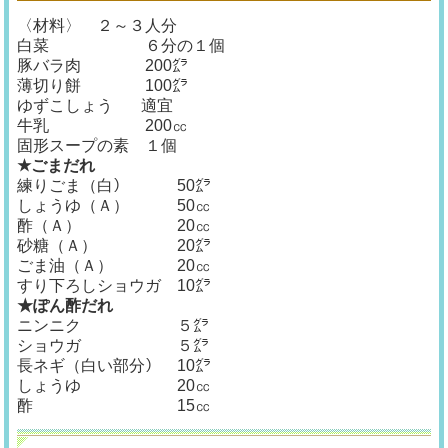
〈材料〉 ２～３人分
白菜 ６分の１個
豚バラ肉 200㌘
薄切り餅 100㌘
ゆずこしょう 適宜
牛乳 200㏄
固形スープの素 １個
★ごまだれ
練りごま（白） 50㌘
しょうゆ（Ａ） 50㏄
酢（Ａ） 20㏄
砂糖（Ａ） 20㌘
ごま油（Ａ） 20㏄
すり下ろしショウガ 10㌘
★ぽん酢だれ
ニンニク ５㌘
ショウガ ５㌘
長ネギ（白い部分） 10㌘
しょうゆ 20㏄
酢 15㏄