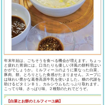
年末年始は、ごちそうを食べる機会が増えます。ちょっ
と疲れた胃袋には、口当たりも優しい洋風の餅料理はい
かがでしょうか。ミルフィーユのように重なった白菜、
豚肉、餅。とろりとした食感がたまりません。スープに
は味わい豊かな葛巻高原牛乳を使いました。糖の代謝を
助けるビタミンＢ１、カルシウムもたっぷり取れます。
こってり味、さっぱり味、２種類のたれでどうぞ。
【白菜とお餅のミルフィーユ鍋】