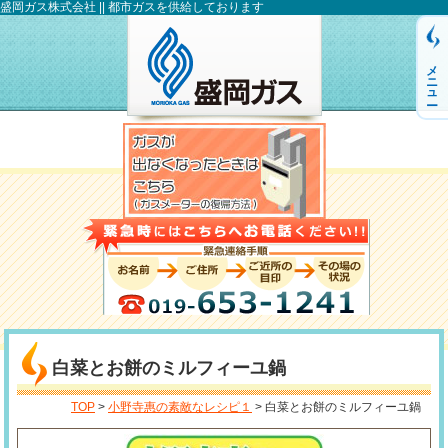
盛岡ガス株式会社 || 都市ガスを供給しております
メニュー
白菜とお餅のミルフィーユ鍋
TOP
>
小野寺惠の素敵なレシピ１
> 白菜とお餅のミルフィーユ鍋