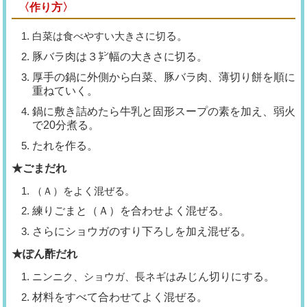
〈作り方〉
白菜は食べやすい大きさに切
る。
豚バラ肉は３㌢幅の大きさに切
る。
厚手の鍋に外側から白菜、豚バ
ラ肉、薄切り餅を順に
重ねていく。
鍋に敷き詰めたら牛乳と固形ス
ープの素を加え、弱火
で20分煮る。
たれを作る。
★ごまだれ
（Ａ）をよく混ぜる。
練りごまと（Ａ）を合わせよく
混ぜる。
さらにショウガのすり下ろしを
加え混ぜる。
★ぽん酢だれ
ニンニク、ショウガ、長ネギは
みじん切りにする。
材料をすべて合わせてよく混ぜ
る。