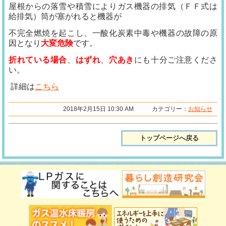
屋根からの落雪や積雪によりガス機器の排気（ＦＦ式は
給排気）筒が塞がれると機器が
不完全燃焼を起こし、一酸化炭素中毒や機器の故障の原
因となり
大変危険
です。
折れている場合
、
はずれ
、
穴あき
にも十分ご注意くださ
い。
詳細は
こちら
2018年2月15日 10:30 AM カテゴリー：
お知らせ
トップページへ戻る