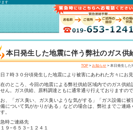
ります
本日発生した地震に伴う弊社のガス供
TOP
>
お知らせ
> 本日発生し
本日７時３０分頃発生した地震により被害にあわれた方々にお
現在のところ、今回の地震による弊社供給区域内でのガス供給
ません。ガス供給、原料調達ともに通常通り行えておりますの
なお、「ガス臭い、ガス臭いような気がする」「ガス設備に被
設備について気がかりがある」などの場合は、弊社までご連絡
ます。
緊急時ご連絡先
１９−６５３−１２４１