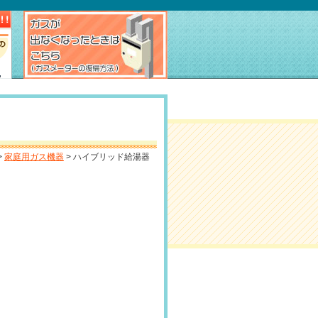
>
家庭用ガス機器
> ハイブリッド給湯器