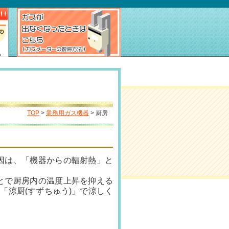
TOP
>
業務用ガス機器
> 厨房
因は、「機器からの輻射熱」と
とで厨房内の温度上昇を抑える
「涼厨(すずちゅう)」で涼しく