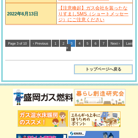
【注意喚起】ガス会社を装ったな
2022年6月13日
りすましSMS（ショートメッセー
ジ）にご注意ください
Page 3 of 10
‹ Previous
1
2
3
4
5
6
7
Next ›
Last
»
トップページへ戻る