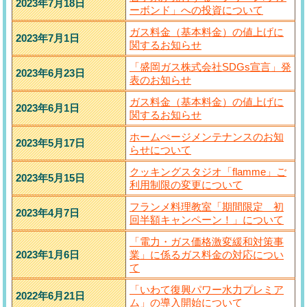
2023年7月18日
ーボンド」への投資について
ガス料金（基本料金）の値上げに
2023年7月1日
関するお知らせ
「盛岡ガス株式会社SDGs宣言」発
2023年6月23日
表のお知らせ
ガス料金（基本料金）の値上げに
2023年6月1日
関するお知らせ
ホームぺージメンテナンスのお知
2023年5月17日
らせについて
クッキングスタジオ「flamme」ご
2023年5月15日
利用制限の変更について
フランメ料理教室「期間限定 初
2023年4月7日
回半額キャンペーン！」について
「電力・ガス価格激変緩和対策事
2023年1月6日
業」に係るガス料金の対応につい
て
「いわて復興パワー水力プレミア
2022年6月21日
ム」の導入開始について