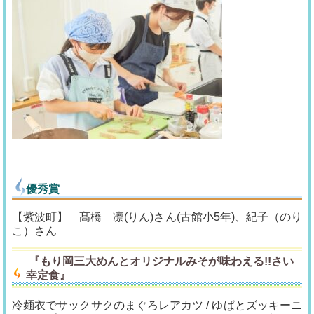
優秀賞
【紫波町】 髙橋 凛(りん)さん(古館小5年)、紀子（のり
こ）さん
『
もり岡三大めんとオリジナルみそが味わえる
!!
さい
幸定食
』
冷麺衣でサックサクのまぐろレアカツ / ゆばとズッキーニ