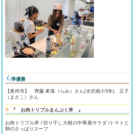
準優勝
【奥州市】 齊藤 來珠（らみ）さん(水沢南小5年)、正子
（まさこ）さん
『
お肉トリプルまんぷく丼
』
お肉トリプル丼 / 切り干し大根の中華風サラダ /トマトと
卵のさっぱりスープ