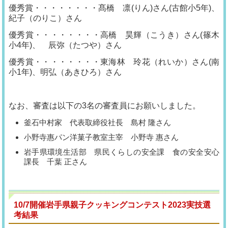
優秀賞・・・・・・・・髙橋 凛(りん)さん(古館小5年)、
紀子（のりこ）さん
優秀賞・・・・・・・・高橋 昊輝（こうき）さん(篠木
小4年)、 辰弥（たつや）さん
優秀賞・・・・・・・・東海林 玲花（れいか）さん(南
小1年)、明弘（あきひろ）さん
なお、審査は以下の3名の審査員にお願いしました。
釜石中村家 代表取締役社長 島村 隆さん
小野寺惠パン洋菓子教室主宰 小野寺 惠さん
岩手県環境生活部 県民くらしの安全課 食の安全安心
課長 千葉 正さん
10/7開催岩手県親子クッキングコンテスト2023実技選
考結果