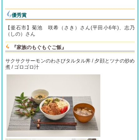
優秀賞
【釜石市】菊池 咲希（さき）さん(平田小6年)、志乃
（しの）さん
『
家族のもぐもぐご飯
』
サクサクサーモンのわさびタルタル丼 / 夕顔とツナの炒め
煮 / ゴロゴロ汁