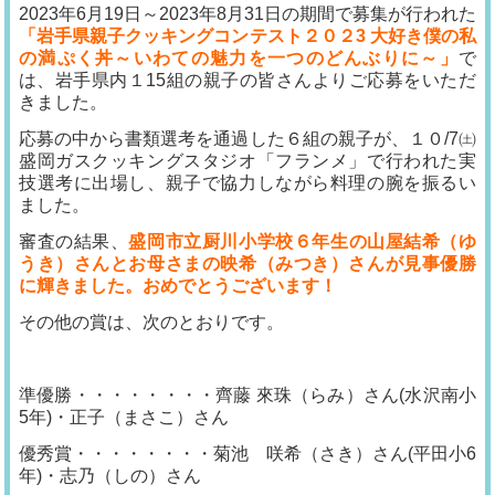
2023年6月19日～2023年8月31日の期間で募集が行われた
「岩手県親子クッキングコンテスト２０２3 大好き僕の私
の満ぷく丼～いわての魅力を一つのどんぶりに～」
で
は、岩手県内１15組の親子の皆さんよりご応募をいただ
きました。
応募の中から書類選考を通過した６組の親子が、１０/7㈯
盛岡ガスクッキングスタジオ「フランメ」で行われた実
技選考に出場し、親子で協力しながら料理の腕を振るい
ました。
審査の結果、
盛岡市立厨川小学校６年生の山屋結希（ゆ
うき）さんとお母さまの映希（みつき）さんが見事優勝
に輝きました。おめでとうございます！
その他の賞は、次のとおりです。
準優勝・・・・・・・・齊藤 來珠（らみ）さん(水沢南小
5年)・正子（まさこ）さん
優秀賞・・・・・・・・菊池 咲希（さき）さん(平田小6
年)・志乃（しの）さん