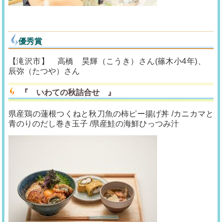
優秀賞
【滝沢市】 高橋 昊輝（こうき）さん(篠木小4年)、
辰弥（たつや）さん
『
いわての秋詰合せ
』
県産鶏の蓮根つくねと秋刀魚の柿ピー揚げ丼 /カニカマと
青のりのだし巻き玉子 /県産鮭の海鮮ひっつみ汁