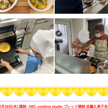
2月18日(木) 講師: ABC cooking studio ブレッド講師 佐藤久美子