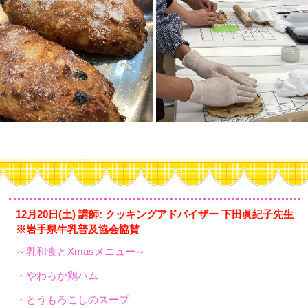
12月20日(土) 講師: クッキングアドバイザー 下田眞紀子先生
※岩手県牛乳普及協会協賛
～乳和食とXmasメニュー～
・やわらか鶏ハム
・とうもろこしのスープ