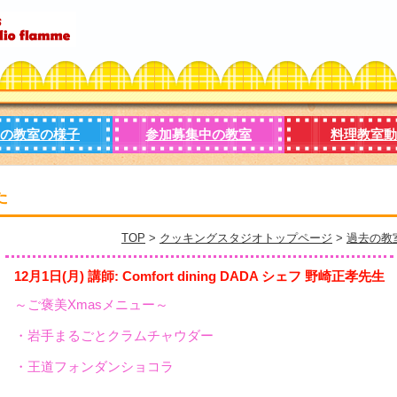
の教室の様子
参加募集中の教室
料理教室動
た
TOP
>
クッキングスタジオトップページ
>
過去の教
12月1日(月) 講師: Comfort dining DADA シェフ 野崎正孝先生
～ご褒美Xmasメニュー～
・岩手まるごとクラムチャウダー
・王道フォンダンショコラ