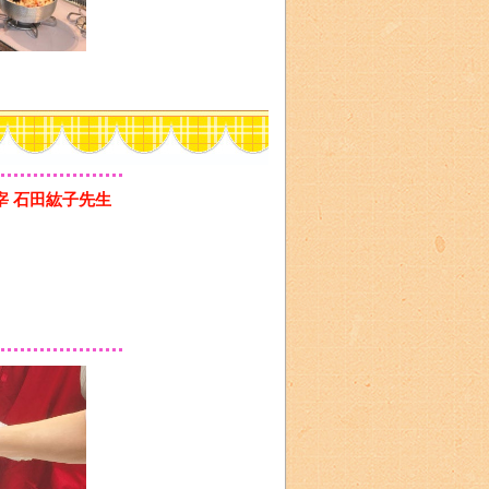
ユ主宰 石田紘子先生