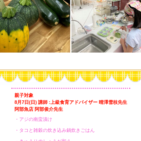
親子対象
8月7日(日) 講師 :上級食育アドバイザー 晴澤雪枝先生
阿部魚店 阿部俊介先生
・アジの南蛮漬け
・タコと雑穀の炊き込み鍋炊きごはん