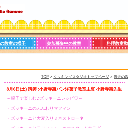
の教室の様子
参加募集中の教室
料理教室動
TOP
>
クッキングスタジオトップページ
>
過去の
8月6日(土) 講師 :小野寺惠パン洋菓子教室主賓 小野寺惠先生
～親子で楽しむ♫ズッキーニレシピ♡～
・ズッキーニのふんわりマフィン
・ズッキーニと大麦入りミネストローネ