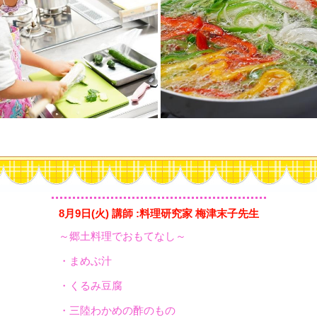
8月9日(火) 講師 :料理研究家 梅津末子先生
～郷土料理でおもてなし～
・まめぶ汁
・くるみ豆腐
・三陸わかめの酢のもの