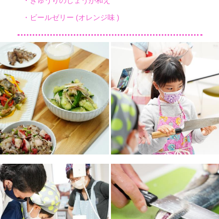
・きゅうりのしょうが和え
・ビールゼリー (オレンジ味 )