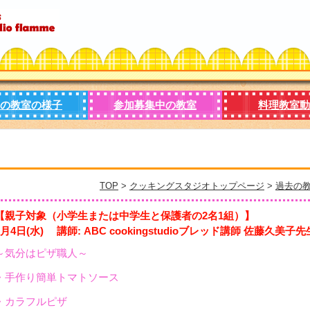
の教室の様子
参加募集中の教室
料理教室動
TOP
>
クッキングスタジオトップページ
>
過去の
【親子対象（小学生または中学生と保護者の2名1組）】
8月4日(水) 講師: ABC cookingstudioブレッド講師 佐藤久美子先
～気分はピザ職人～
・手作り簡単トマトソース
・カラフルピザ